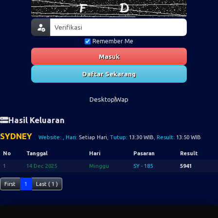
Remember Me
Masuk
Daftar Sekarang
Desktop
Wap
Hasil Keluaran
SYDNEY
Website:
, Hari:
Setiap Hari
, Tutup:
13:30 WIB
, Result:
13:50 WIB
No
Tanggal
Hari
Pasaran
Result
1
14 Dec 2025
Minggu
SY - 185
5941
First
1
Last ( 1 )