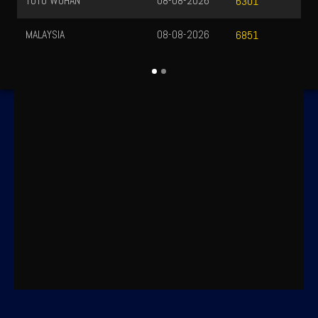
TOTO WUHAN
08-08-2026
6301
MALAYSIA
08-08-2026
6851