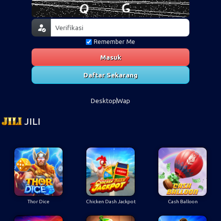
Remember Me
Masuk
Daftar Sekarang
Desktop
Wap
JILI
Thor Dice
Chicken Dash Jackpot
Cash Balloon