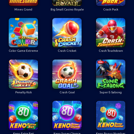
Mines Grand
Big Small Casino Royale
Crash Puck
Color Game Extreme
Crash Cricket
Crash Touchdown
Penalty Kick
Crash Goal
Super E-Sabong
Keno Extra Bet
Keno Super Chance
Keno Bonus Number