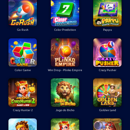
Go Rush
Color Prediction
Pappu
Color Game
Win Drop - Plinko Empire
Crazy Pusher
Crazy Hunter 2
Jogo do Bicho
Golden Land