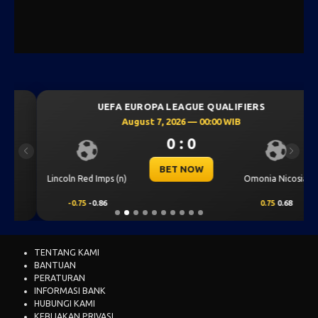
UEFA EUROPA LEAGUE QUALIFIERS
August 7, 2026 — 00:00 WIB
0 : 0
Previous
Next
BET NOW
Lincoln Red Imps (n)
Omonia Nicosia
-0.75
-0.86
0.75
0.68
TENTANG KAMI
BANTUAN
PERATURAN
INFORMASI BANK
HUBUNGI KAMI
KEBIJAKAN PRIVASI