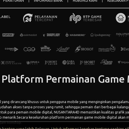
PERATURAN
|
INFORMASI BANK
|
HUBUNGI KAMI
|
KEBIJAKAN P
e Big Blue
latform Permainan Game M
yang dirancang khusus untuk pengguna mobile yang menginginkan pengalaman b
dahan akses tanpa proses yang rumit, sehingga pemain dari berbagai kalang
n untuk para pemain mobile digital, NUSANTARA4D memastikan kualitas grafi
p menarik.Secara keseluruhan platform permainan game mobile digital akan
 jam nonstop.