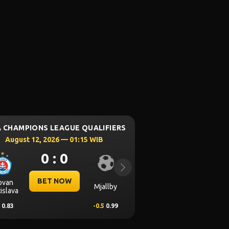
ypt
Give Me Fire
urns
Golden Rhino
FOOTBALL F24 INTERNATIONAL
FRIENDLY
August 8, 2026 — 09:45 WIB
1 : 2
Next
BET NOW
gentina
e-Portugal
0
0.85
0.00
0.91
rses
God of Fortune