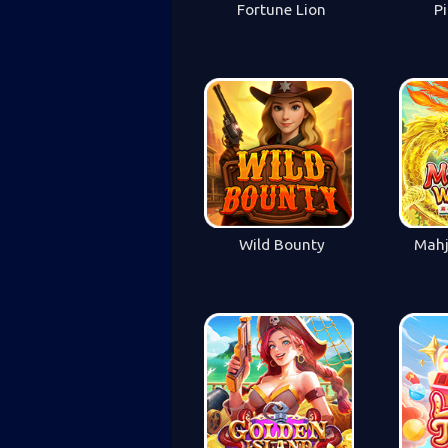
Fortune Lion
P
Wild Bounty
Mahj