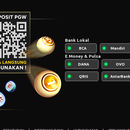
Bank Lokal
BCA
Mandiri
 of Gold Miner
G Kong
Master of Gol
E Money & Pulsa
2
DANA
OVO
QRIS
AntarBank
ypto Verse
Thriller Town
DJ Seal