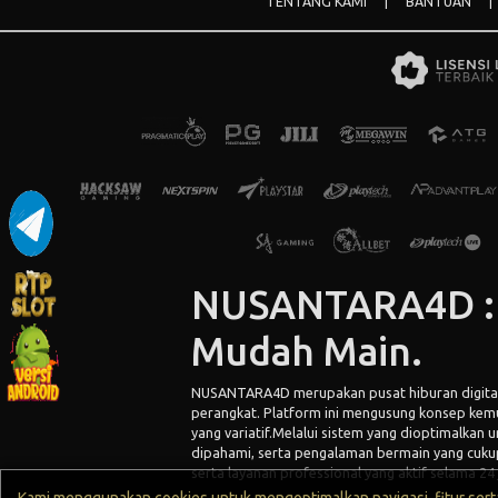
TENTANG KAMI
|
BANTUAN
|
Grimoire
Th
NUSANTARA4D : P
Mudah Main.
NUSANTARA4D merupakan pusat hiburan digital 
perangkat. Platform ini mengusung konsep kemu
yang variatif.Melalui sistem yang dioptimalka
dipahami, serta pengalaman bermain yang cuku
serta layanan professional yang aktif selama 24