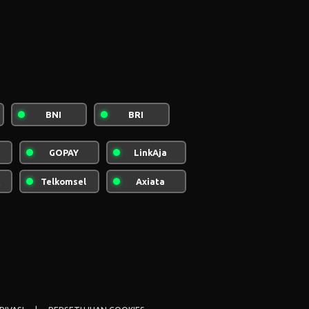
BNI
BRI
d Miner
Golden Legend
GOPAY
LinkAja
Telkomsel
Axiata
Kung Fu Leopard