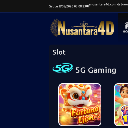
Ketik Supernusantara4d.com di browser bos
Sabtu 8/08/2026 03:08:24
HO
Slot
5G Gaming