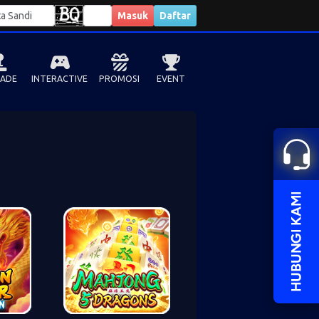
r
Ketik Supernusantara4d.com di browser bossku , maka langsung dapat
Masuk
Daftar
ADE
INTERACTIVE
PROMOSI
EVENT