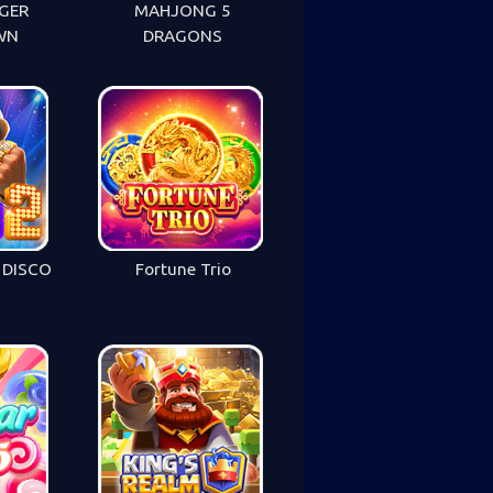
GER
MAHJONG 5
WN
DRAGONS
DISCO
Fortune Trio