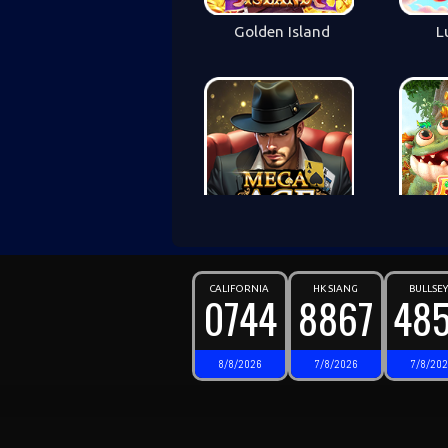
Golden Island
L
Mega Ace
P
CALIFORNIA
HK SIANG
BULLSE
0744
8867
48
8/8/2026
7/8/2026
7/8/20