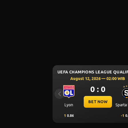
12 Skulls of the Dead
Pong 
UEFA CHAMPIONS LEAGUE QUALIF
Grand Casino Heist
Mer
August 11, 2026 — 22:59 WIB
0 : 0
Previous
BET NOW
Union 
Bodo Glimt
Gill
0.75
0.82
-0.75