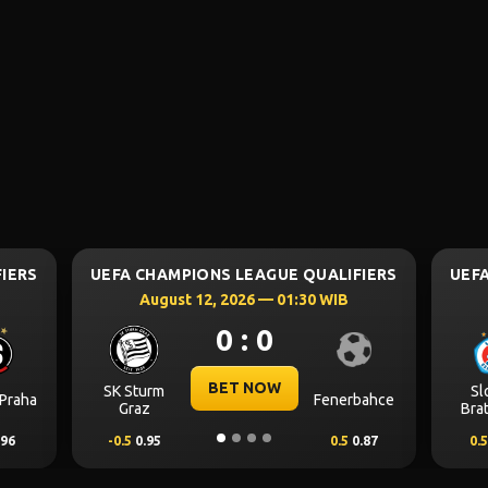
6/8/2026
6/8/2026
Pong Mahjong
Cluckin' Sweet Feast
Ultimate Goal
Jackpots
IERS
E-FOOTBALL F24 ELITE CLUB FRIENDLY
E-
lin's Secret
Yami Warriors
Bronco Big B
August 7, 2026 — 11:30 WIB
Maxways
0 : 0
BET NOW
e-
Saint-
e-Lille
Manchester
oise
e-B
City
1.00
1.25
0.61
-1.25
-0.85
0.0