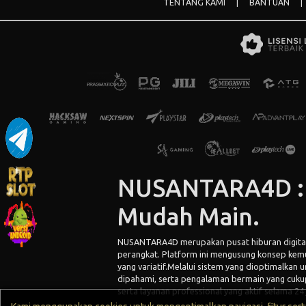
TENTANG KAMI
|
BANTUAN
|
Diamond Inferno
Moonl
The
NUSANTARA4D : P
Fire & Diamond Joker
Af
Mudah Main.
NUSANTARA4D merupakan pusat hiburan digital 
perangkat. Platform ini mengusung konsep kemu
yang variatif.Melalui sistem yang dioptimalka
dipahami, serta pengalaman bermain yang cuku
serta layanan professional yang aktif selama 24