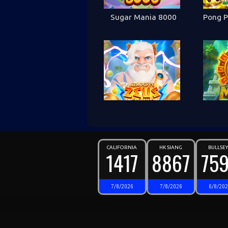
Sugar Mania 8000
Pong 
Almighty Zeus Empire
Ma
CALIFORNIA
HK SIANG
BULLSE
1417
8867
75
7/8/2026
7/8/2026
6/8/20