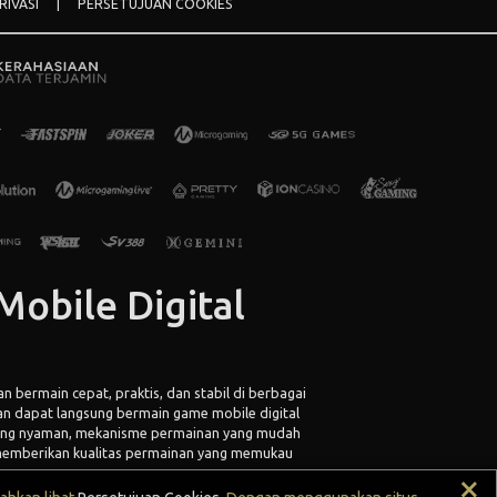
RIVASI
|
PERSETUJUAN COOKIES
 Oink
African Wilds
a
obile Digital
o's
Golden Cat Fortunes
rail
ermain cepat, praktis, dan stabil di berbagai
an dapat langsung bermain game mobile digital
k yang nyaman, mekanisme permainan yang mudah
×
 memberikan kualitas permainan yang memukau