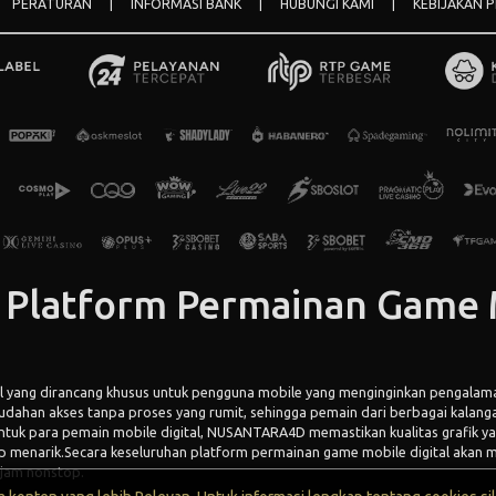
PERATURAN
|
INFORMASI BANK
|
HUBUNGI KAMI
|
KEBIJAKAN P
ight Romance -
Andvari The Golden
Diamond Diva
 Awakening
Fish
Bonanz
latform Permainan Game M
rican Quest
Prosperity Blessing
Joker Lok
Multiplier T
yang dirancang khusus untuk pengguna mobile yang menginginkan pengalaman b
dahan akses tanpa proses yang rumit, sehingga pemain dari berbagai kalang
n untuk para pemain mobile digital, NUSANTARA4D memastikan kualitas grafi
p menarik.Secara keseluruhan platform permainan game mobile digital akan
 jam nonstop.