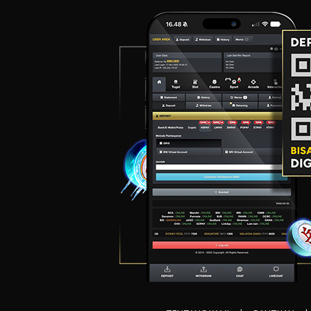
Mummy Lock Riches
Mon
Bountiful Birds
Joker